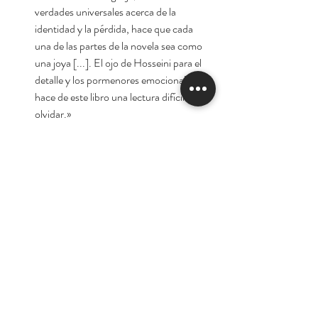
verdades universales acerca de la
identidad y la pérdida, hace que cada
una de las partes de la novela sea como
una joya [...]. El ojo de Hosseini para el
detalle y los pormenores emocionales
hace de este libro una lectura difícil de
olvidar.»
Publishers Weekly
«Un complejo mosaico [...] con
personajes delineados con precisión
[...]. Uno de los libros más interesantes
que he leído en mucho tiempo.»
Esquire
Autor:
Khaled Hosseini