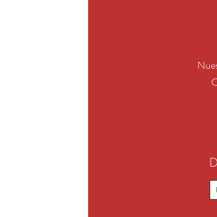
Nues
C
D