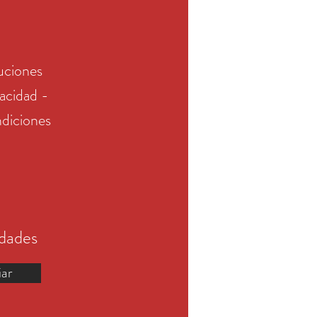
uciones
vacidad -
diciones
edades
iar