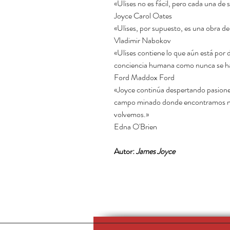
«Ulises no es fácil, pero cada una de
Joyce Carol Oates
«Ulises, por supuesto, es una obra de
Vladimir Nabokov
«Ulises contiene lo que aún está por d
conciencia humana como nunca se h
Ford Maddox Ford
«Joyce continúa despertando pasiones
campo minado donde encontramos nue
volvemos.»
Edna O'Brien
Autor:
James Joyce