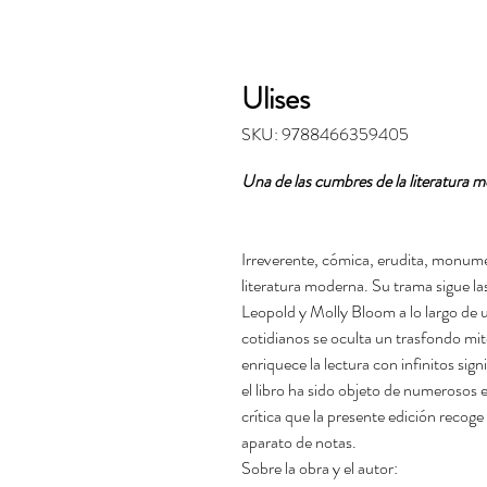
Ulises
SKU: 9788466359405
Una de las cumbres de la literatura m
Irreverente, cómica, erudita, monumen
literatura moderna. Su trama sigue l
Leopold y Molly Bloom a lo largo de un
cotidianos se oculta un trasfondo mi
enriquece la lectura con infinitos sign
el libro ha sido objeto de numerosos 
crítica que la presente edición recog
aparato de notas.
Sobre la obra y el autor: