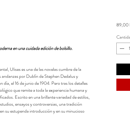
89,00 
Cantid
oderna en una cuidada edición de bolsillo.
tal, Ulises es una de las novelas cumbre de la
as andanzas por Dublín de Stephen Dedalus y
 día, el 16 de junio de 1904. Pero tras los detalles
tológico que remite a toda la experiencia humana y
ificados. Escrito en una brillante variedad de estilos,
estudios, ensayos y controversias, una tradición
e en su estupenda introducción y en su minucioso