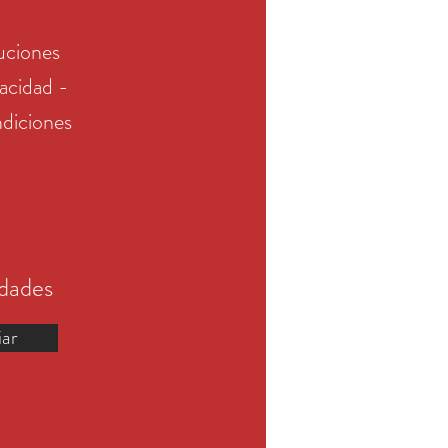
uciones
vacidad -
diciones
edades
iar