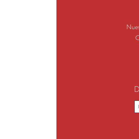
Nues
C
D