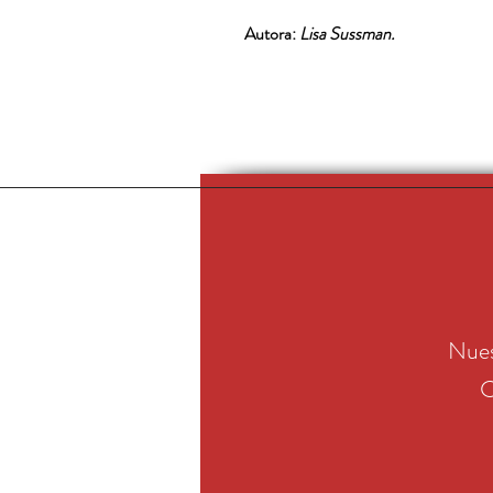
Autora:
Lisa Sussman.
Nues
C