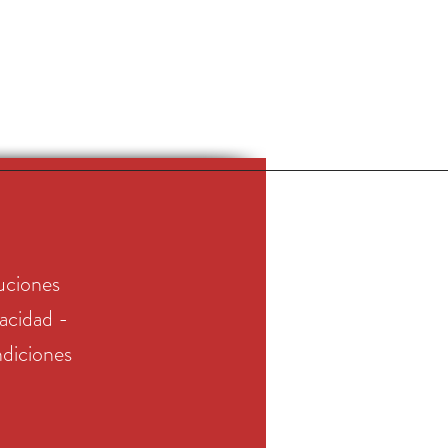
uciones
vacidad -
diciones