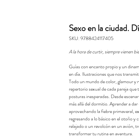
Sexo en la ciudad. D
SKU: 9788424117405
A la hora de curtir, siempre vienen b
Guías con encanto propio y un dinam
en día. Ilustraciones que nos transmi
Todo un mundo de color, glamour y n
repertorio sexual de cada pareja que t
posturas inesperadas. Desde escenario
más allá del dormitio. Aprender a dar 
aprovechando la fiebre primaveral, e
regresando a lo básico en el otoño y 
relajado o un revolcón en un avión, t
transformar tu rutina en aventura.