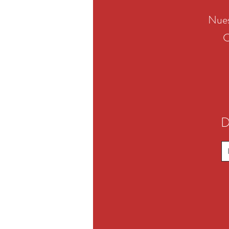
Nues
C
D