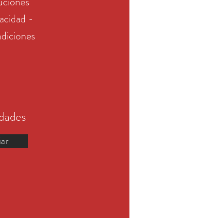
uciones
vacidad -
diciones
edades
iar