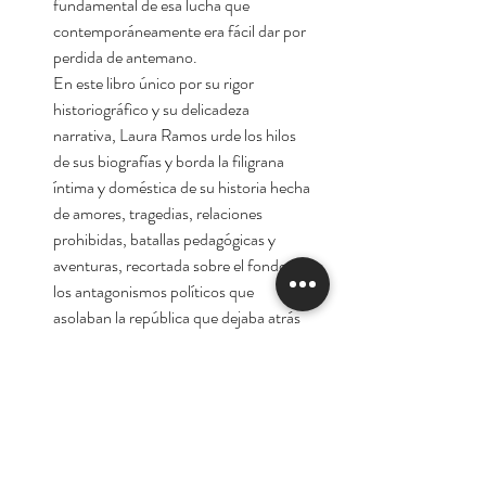
fundamental de esa lucha que
contemporáneamente era fácil dar por
perdida de antemano.
En este libro único por su rigor
historiográfico y su delicadeza
narrativa, Laura Ramos urde los hilos
de sus biografías y borda la filigrana
íntima y doméstica de su historia hecha
de amores, tragedias, relaciones
prohibidas, batallas pedagógicas y
aventuras, recortada sobre el fondo de
los antagonismos políticos que
asolaban la república que dejaba atrás
su pasado colonial.
Autora:
Laura Ramos