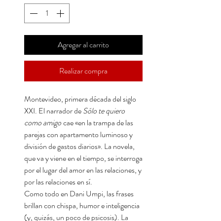
Agregar al carrito
Realizar compra
Montevideo, primera década del siglo
XXI. El narrador de
Sólo te quiero
como amigo
cae «en la trampa de las
parejas con apartamento luminoso y
división de gastos diarios». La novela,
que va y viene en el tiempo, se interroga
por el lugar del amor en las relaciones, y
por las relaciones en sí.
Como todo en Dani Umpi, las frases
brillan con chispa, humor e inteligencia
(y, quizás, un poco de psicosis). La