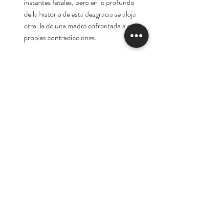
instantes fatales, pero en lo profundo
de la historia de esta desgracia se aloja
otra: la de una madre enfrentada a sus
propias contradicciones.
Autora:
Gabriela Exilart
Tienda
Nuestra Historia
Contacto
Deseo suscribirme para
recibir las ofertas y