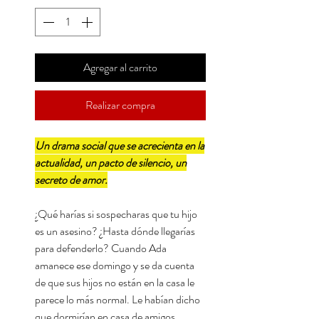
Agregar al carrito
Realizar compra
Un drama social que se acrecienta en la
actualidad, un pacto de silencio, un
secreto de amor.
¿Qué harías si sospecharas que tu hijo
es un asesino? ¿Hasta dónde llegarías
para defenderlo? Cuando Ada
amanece ese domingo y se da cuenta
de que sus hijos no están en la casa le
parece lo más normal. Le habían dicho
que dormirían en casa de amigos.