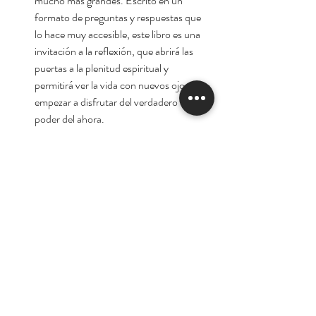
mucho más grandes. Escrito en un
formato de preguntas y respuestas que
lo hace muy accesible, este libro es una
invitación a la reflexión, que abrirá las
puertas a la plenitud espiritual y
permitirá ver la vida con nuevos ojos y
empezar a disfrutar del verdadero
poder del ahora.
Autor:
Eckhart Tolle
Tienda
Nuestra Historia
Contacto