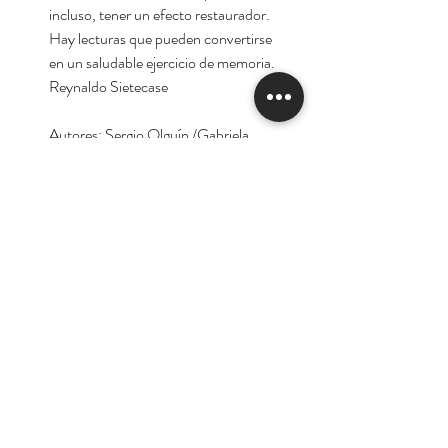
incluso, tener un efecto restaurador.
Hay lecturas que pueden convertirse
en un saludable ejercicio de memoria.
Reynaldo Sietecase
Autores: Sergio Olguín /Gabriela
Franco
Tienda
Nuestra Historia
Contacto
Deseo suscribirme para