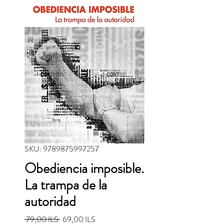
SKU: 9789875997257
Obediencia imposible.
La trampa de la
autoridad
Precio
Precio de oferta
 79,00 ILS 
69,00 ILS