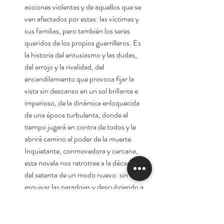
acciones violentas y de aquellos que se
ven afectados por estas: las víctimas y
sus familias, pero también los seres
queridos de los propios guerrilleros. Es
la historia del entusiasmo y las dudas,
del arrojo y la rivalidad, del
encandilamiento que provoca fijar la
vista sin descanso en un sol brillante e
imperioso, de la dinámica enloquecida
de una época turbulenta, donde el
tiempo jugará en contra de todos y le
abrirá camino al poder de la muerte.
Inquietante, conmovedora y cercana,
esta novela nos retrotrae a la década
del setenta de un modo nuevo: sin
esquivar las paradojas y descubriendo a
los seres humanos cobijados bajo las
banderas de los apasionamientos
políticos más extremos.