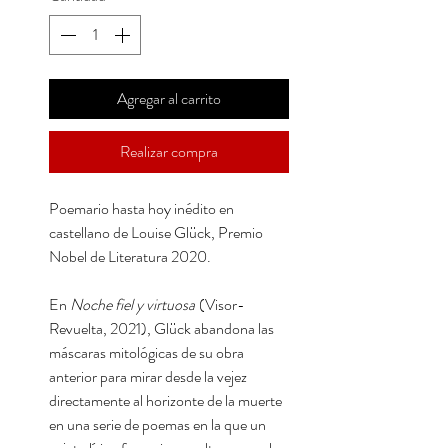
Agregar al carrito
Realizar compra
Poemario hasta hoy inédito en
castellano de Louise Glück, Premio
Nobel de Literatura 2020.
En
Noche fiel y virtuosa
(Visor-
Revuelta, 2021), Glück abandona las
máscaras mitológicas de su obra
anterior para mirar desde la vejez
directamente al horizonte de la muerte
en una serie de poemas en la que un