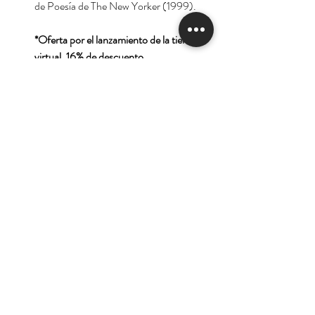
de Poesía de The New Yorker (1999).
*Oferta por el lanzamiento de la tienda
virtual. 16% de descuento.
Tienda
Nuestra Historia
Contacto
Deseo suscribirme para
recibir las ofertas y
novedades