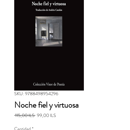
SKU: 9788498954296
Noche fiel y virtuosa
Precio
Precio de oferta
 115,00 ILS 
99,00 ILS
Cantidad
*