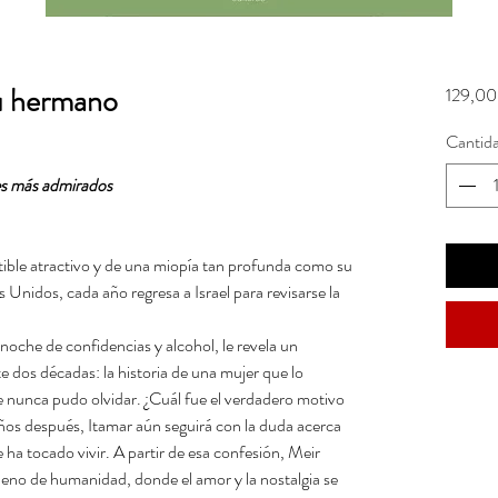
tu hermano
129,00
Cantid
es más admirados
tible atractivo y de una miopía tan profunda como su
Unidos, cada año regresa a Israel para revisarse la
noche de confidencias y alcohol, le revela un
 dos décadas: la historia de una mujer que lo
 nunca pudo olvidar. ¿Cuál fue el verdadero motivo
os después, Itamar aún seguirá con la duda acerca
e ha tocado vivir. A partir de esa confesión, Meir
lleno de humanidad, donde el amor y la nostalgia se