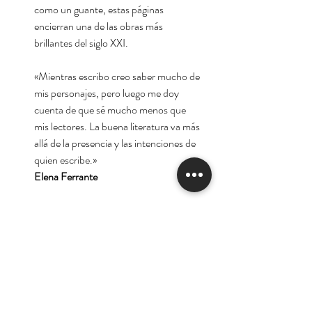
como un guante, estas páginas
encierran una de las obras más
brillantes del siglo XXI.
«Mientras escribo creo saber mucho de
mis personajes, pero luego me doy
cuenta de que sé mucho menos que
mis lectores. La buena literatura va más
allá de la presencia y las intenciones de
quien escribe.»
Elena Ferrante
Consultar disponibilidad de edición en
tapa blanda
para este libro.
Autora:
Elena Ferrante