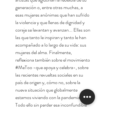
generación o, entre otras muchas, a
esas mujeres anónimas que han sufrido
la violencia y que llenas de dignidad y
coraje se levantan y avanzan... Ellas son
las que tanto le inspiran y tanto le han
acompañado a lo largo de su vida: sus
mujeres del alma. Finalmente,
reflexiona también sobre el movimiento
#MeToo -que apoya y celebra-, sobre
las recientes revueltas sociales en su
país de origen y, cómo no, sobre la
nueva situación que globalmente
estamos viviendo con la pandemia.
Todo ello sin perder esa inconfundible
pasión por la vida y por insistir en que,
más allá de la edad, siempre hay tiempo
para el amor.