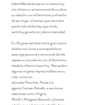
Isabel Allende bucea en su memoria y
nos ofrece un emocionante libro sobre
su relación con el feminismo y el hecho
de ser mujer, al tiempo que reivindica
que la vida adulta hay que vivirla,
sentirla y gozarla con plena intensidad.
En Mujeres del alma mía la gran autora
chilena nos invita a acompañarla en
este viaje personal y emocional donde
repasa su vinculación con el feminismo
desde la infancia hasta hoy. Recuerda a
algunas mujeres imprescindibles en su
vida, como sus
añoradas Panchita, Paula o la
agente Carmen Balcells; a escritoras
relevantes como Virginia
Woolf o Margaret Atwood; a jóvenes
artistas que aglutinan la rebeldía de su