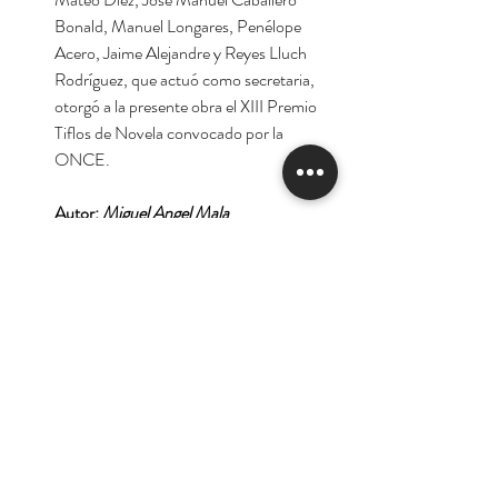
Bonald, Manuel Longares, Penélope
Acero, Jaime Alejandre y Reyes Lluch
Rodríguez, que actuó como secretaria,
otorgó a la presente obra el XIII Premio
Tiflos de Novela convocado por la
ONCE.
Autor:
Miguel Angel Mala
*Oferta por el lanzamiento de la tienda
virtual. 30% de descuento.
Tienda
Nuestra Historia
Contacto