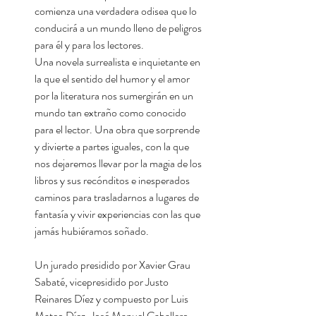
comienza una verdadera odisea que lo
conducirá a un mundo lleno de peligros
para él y para los lectores.
Una novela surrealista e inquietante en
la que el sentido del humor y el amor
por la literatura nos sumergirán en un
mundo tan extraño como conocido
para el lector. Una obra que sorprende
y divierte a partes iguales, con la que
nos dejaremos llevar por la magia de los
libros y sus recónditos e inesperados
caminos para trasladarnos a lugares de
fantasía y vivir experiencias con las que
jamás hubiéramos soñado.
Un jurado presidido por Xavier Grau
Sabaté, vicepresidido por Justo
Reinares Díez y compuesto por Luis
Mateo Díez, José Manuel Caballero