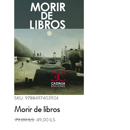
SKU: 9788497403924
Morir de libros
Precio
Precio de oferta
 79,00 ILS 
49,00 ILS