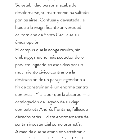
Su estabilidad personal acaba de
desplomarse, su matrimonio ha saltado
por los aires. Confusa y devastada, la
huida a la insignificante universidad
californiana de Santa Cecilia es su
única opción.
El campus que la acoge resulta, sin
embargo, mucho más seductor de lo
previsto, agitado en esos días por un
movimiento cívico contrario a la
destrucción de un paraje legendario a
fin de construir en él un enorme centro
comercial. Y la labor que la absorbe —la
catalogación del legado de su viejo
compatriota Andrés Fontana, fallecido
décadas atrás— dista enormemente de
ser tan insustancial como prometía.
A medida que se afana en vertebrar la
memoria de aquel hispanista olvidado,