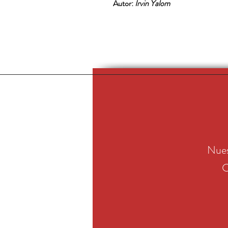
Autor:
Irvin Yalom
Nues
C