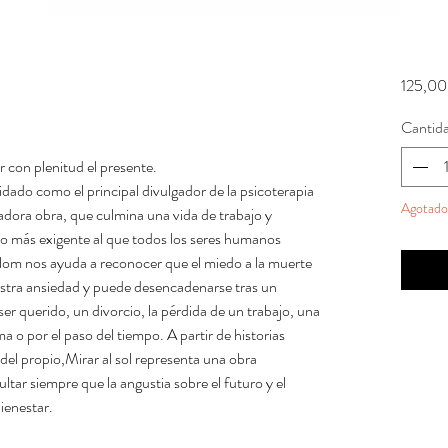
125,00
Cantid
r con plenitud el presente.
idado como el principal divulgador de la psicoterapia
Agotado
radora obra, que culmina una vida de trabajo y
fío más exigente al que todos los seres humanos
lom nos ayuda a reconocer que el miedo a la muerte
uestra ansiedad y puede desencadenarse tras un
er querido, un divorcio, la pérdida de un trabajo, una
o por el paso del tiempo. A partir de historias
 del propio,Mirar al sol representa una obra
ar siempre que la angustia sobre el futuro y el
ienestar.