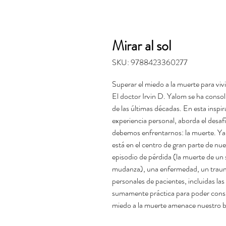
Mirar al sol
SKU: 9788423360277
Superar el miedo a la muerte para vivi
El doctor Irvin D. Yalom se ha consol
de las últimas décadas. En esta inspi
experiencia personal, aborda el desa
debemos enfrentarnos: la muerte. Ya
está en el centro de gran parte de n
episodio de pérdida (la muerte de un s
mudanza), una enfermedad, un trauma 
personales de pacientes, incluidas las
sumamente práctica para poder consult
miedo a la muerte amenace nuestro b