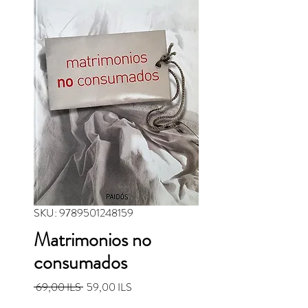
SKU: 9789501248159
Matrimonios no
consumados
Precio
Precio de oferta
 69,00 ILS 
59,00 ILS