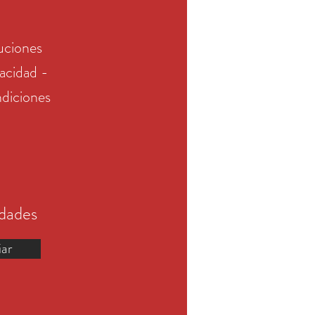
uciones
vacidad -
diciones
edades
iar