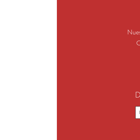
Nues
C
D