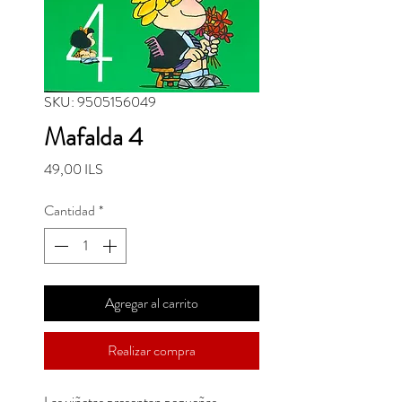
SKU: 9505156049
Mafalda 4
Precio
49,00 ILS
Cantidad
*
Agregar al carrito
Realizar compra
Las viñetas presentan pequeñas