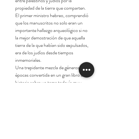
entre palestinos y judíos por la
propiedad de la tierra que comparten.
El primer ministro hebreo, comprendió
que los manuscritos no solo eran un
importante hallazgo arqueológico si no
la mejor demostración de que aquella
tierra de la que habían sido expulsados,
era de los judíos desde tiempos
inmemoriales.
Una trepidante mezcla de géneros y
épocas convertida en un gran libro de
historia sobre un tema todavía muy
desconocido.
Autor:
Jaime Vázquez Allegue
Tienda