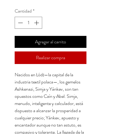
Cantidad
*
Agregar al carrito
Realizar compra
Nacidos en Łódź—la capital de la
industria textil polaca—, los gemelos
Ashkenazi, Simja y Yánkev, son tan
opuestos como Caín y Abel. Simja,
menudo, inteligente y calculador, está
dispuesto a alcanzar la prosperidad a
cualquier precio; Yánkev, apuesto y
encantador aunque no tan astuto, es
compasivo y tolerante. La llegada de la