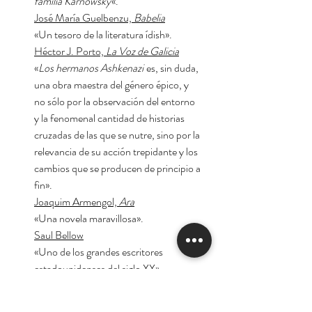
familia Karnowsky
«.
José María Guelbenzu,
Babelia
«Un tesoro de la literatura ídish».
Héctor J. Porto,
La Voz de Galicia
«
Los hermanos Ashkenazi
es, sin duda,
una obra maestra del género épico, y
no sólo por la observación del entorno
y la fenomenal cantidad de historias
cruzadas de las que se nutre, sino por la
relevancia de su acción trepidante y los
cambios que se producen de principio a
fin».
Joaquim Armengol,
Ara
«Una novela maravillosa».
Saul Bellow
«Uno de los grandes escritores
estadounidenses del siglo XX».
The New Yorker