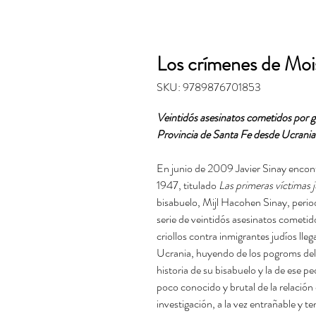
Los crímenes de Mois
SKU: 9789876701853
Veintidós asesinatos cometidos por ga
Provincia de Santa Fe desde Ucrania
En junio de 2009 Javier Sinay encont
1947, titulado
Las primeras víctimas j
bisabuelo, Mijl Hacohen Sinay, perio
serie de veintidós asesinatos cometid
criollos contra inmigrantes judíos lle
Ucrania, huyendo de los pogroms del 
historia de su bisabuelo y la de ese 
poco conocido y brutal de la relación
investigación, a la vez entrañable y 