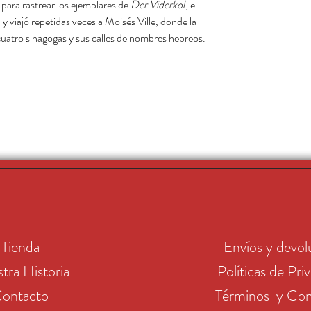
 para rastrear los ejemplares de
Der Viderkol
, el
 y viajó repetidas veces a Moisés Ville, donde la
 cuatro sinagogas y sus calles de nombres hebreos.
Tienda
Envíos y devol
tra Historia
Políticas de Pri
ontacto
Términos y Con