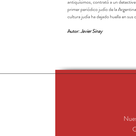
antiquísimos, contrató a un detective
primer periódico judío de la Argentina
cultura judía ha dejado huella en sus
Autor:
Javier Sinay
Nues
C