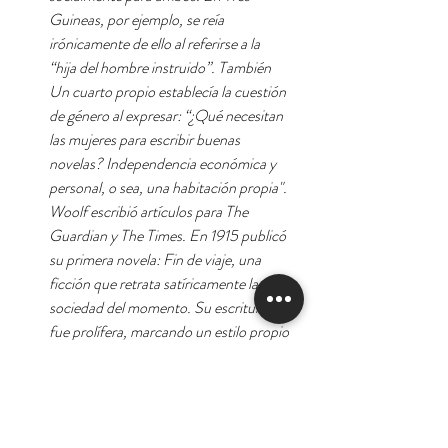
Guineas, por ejemplo, se reía
irónicamente de ello al referirse a la
“hija del hombre instruido”. También
Un cuarto propio establecía la cuestión
de género al expresar: “¿Qué necesitan
las mujeres para escribir buenas
novelas? Independencia económica y
personal, o sea, una habitación propia".
Woolf escribió artículos para The
Guardian y The Times. En 1915 publicó
su primera novela: Fin de viaje, una
ficción que retrata satíricamente la
sociedad del momento. Su escritura
fue prolífera, marcando un estilo propio
que combinaba ensayos con narrativa,
en base a una escritura irónica, política
y profunda. Se considera una referente
del feminismo y formó parte del