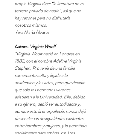
propia Virginia dice: “la literatura no es
terreno privado de nadie”, así que no
hay razones para no disfrutarla
nosotros mismos.
Ana María Álvarez.
Autora:
Virginia Woolf
*Virginia Woolf nació en Londres en
1882, con el nombre Adeline Virginia
Stephen. Provenía de una familia
sumamente culta y ligada a lo
académico y las artes, pero que decidió
que solo los hermanos varones
asistieran a la Universidad. Ella, debido
a su género, debió ser autodidacta y,
aunque esto la enorgullecía, nunca dejó
de señalar las desigualdades existentes
entre hombres y mujeres, y lo permitido
socialmente para ambos. En Tres