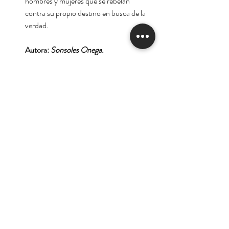
hombres y mujeres que se rebelan
contra su propio destino en busca de la
verdad.
Autora:
Sonsoles Onega.
Tienda
Nuestra Historia
Contacto
Deseo suscribirme para
recibir las ofertas y