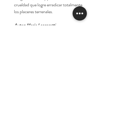
crueldad que logre erradicar totalmente
los placeres terrenales.
Autor: Mario Lanzarotti
Tienda
Nuestra Historia
Contacto
Deseo suscribirme para
recibir las ofertas y
novedades