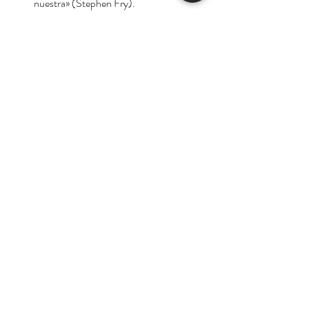
nuestra» (Stephen Fry).
«Hall ha resucitado a Aristóteles para
presentarlo como el filósofo clásico
más importante para nuestro tiempo.
Una lectura imprescindible» (Tom
Hodgkinson).
Autora:
Edith Hall
Tienda
Nuestra Historia
Contacto