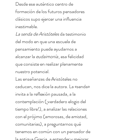
Desde ese auténtico centro de
formación de los futuros pensadores
clásicos supo ejercer una influencia
inestimable.
La senda de Aristóteles
da testimonio
del modo en que una escuela de
pensamiento puede ayudarnos a
alcanzar la
eudaimonía
, esa felicidad
que consiste en realizar plenamente
nuestro potencial.
Las enseñanzas de Aristóteles no
caducan, nos dice la autora. La «senda»
invita a la reflexión pausada, a la
contemplación (¡verdadero elogio del
tiempo libre!), a analizar las relaciones
con el prójimo (amorosas, de amistad,
comunitarias), a preguntarnos qué
tenemos en común con un pensador de
la antigua Grecia, a entender y mejorar