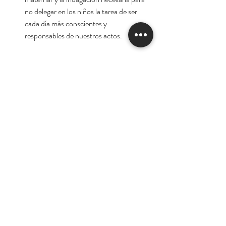
no delegar en los niños la tarea de ser
cada día más conscientes y
responsables de nuestros actos.
Autora:
Laura Gutman
Tienda
Nuestra Historia
Contacto
Deseo suscribirme para
recibir las ofertas y