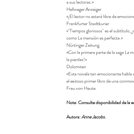
a sus lectoras.»
Hellweger Anzeiger
«¡El lector no estará libre de emocion
Frankfurter Stadtkurier
«"Tiempos gloriosos" es el subtítulo, 
como La mansión es perfecta.»
Nürtinger Zeitung
«Con la primera parte de la saga La 
la pierdas!»
Dolomiten
«Esta novela tan emocionante habla d
el exitoso primer libro de una conmov
Frau von Heute.
Nota: Consulte disponibilidad de la ed
Autora:
Anne Jacobs
.