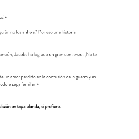
es!»
¿quién no los anhela? Por eso una historia
mansión, Jacobs ha logrado un gran comienzo. ¡No te
e un amor perdido en la confusión de la guerra y es
edora saga familiar.»
ición en tapa blanda, si prefiere.