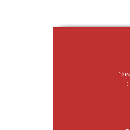
Nues
C