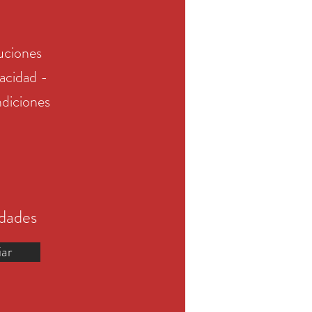
uciones
vacidad -
diciones
edades
iar