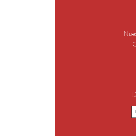
Nues
C
D