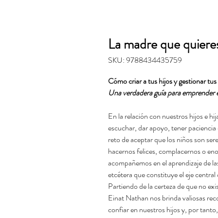
La madre que quieres
SKU: 9788434435759
Cómo criar a tus hijos y gestionar tu
Una verdadera guía para emprender el 
En la relación con nuestros hijos e h
escuchar, dar apoyo, tener paciencia
reto de aceptar que los niños son se
hacernos felices, complacernos o eno
acompañemos en el aprendizaje de las 
etcétera que constituye el eje central
Partiendo de la certeza de que no exi
Einat Nathan nos brinda valiosas re
confiar en nuestros hijos y, por tanto