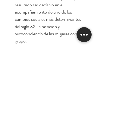
resultado ser decisivo en el
acompañamiento de uno de los
cambios sociales más determinantes
del siglo XX: la posición y
autoconciencia de las mujeres como
grupo.
Auotra:
Betty Friedan
Tienda
Nuestra Historia
Contacto