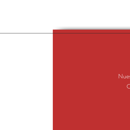
Nues
C