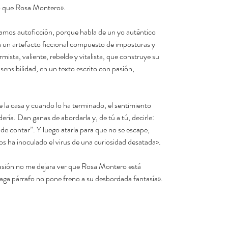
no que Rosa Montero».
amos autoficción, porque habla de un yo auténtico
n un artefacto ficcional compuesto de imposturas y
mista, valiente, rebelde y vitalista, que construye su
ensibilidad, en un texto escrito con pasión,
 la casa y cuando lo ha terminado, el sentimiento
dería. Dan ganas de abordarla y, de tú a tú, decirle:
de contar”. Y luego atarla para que no se escape;
os ha inoculado el virus de una curiosidad desatada».
asión no me dejara ver que Rosa Montero está
aga párrafo no pone freno a su desbordada fantasía».