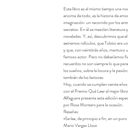
Este libro es al mismo tiempo una nov
encima de todo, es la historia de am
imaginación: un recorrido por los entr
secretos. En él se mezclan literatura 
noveladas. Y, así, descubrimos que e
extremos ridículos, que Tolstoi era u
y que, con veintitrés años, mantuvo u
famoso actor. Pero no deberíamos fia
recuerdos no son siempre lo que parece
los sueños, sobre la locura y la pasión
también de los lectores.
Hoy, cuando se cumplen veinte años d
con el Premio Qué Leer al mejor libr
Alfaguara presenta esta edición espec
por Rosa Montero para la ocasión.
Reseñas:
«Se lee, de principio a fin, en un pur
Mario Vargas Llosa