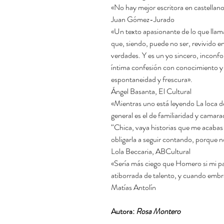
«No hay mejor escritora en castella
Juan Gómez-Jurado
«Un texto apasionante de lo que llam
que, siendo, puede no ser, revivido e
verdades. Y es un yo sincero, inconfor
íntima confesión con conocimiento y s
espontaneidad y frescura».
Ángel Basanta, El Cultural
«Mientras uno está leyendo La loca de
general es el de familiaridad y camara
“Chica, vaya historias que me acabas 
obligarla a seguir contando, porque n
Lola Beccaria, ABCultural
«Sería más ciego que Homero si mi p
atiborrada de talento, y cuando embr
Matías Antolín
Autora:
Rosa Montero