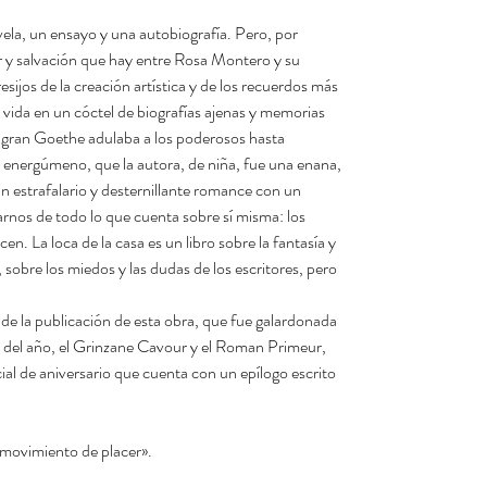
ela, un ensayo y una autobiografía. Pero, por
or y salvación que hay entre Rosa Montero y su
esijos de la creación artística y de los recuerdos más
y vida en un cóctel de biografías ajenas y memorias
l gran Goethe adulaba a los poderosos hasta
n energúmeno, que la autora, de niña, fue una enana,
n estrafalario y desternillante romance con un
rnos de todo lo que cuenta sobre sí misma: los
n. La loca de la casa es un libro sobre la fantasía y
, sobre los miedos y las dudas de los escritores, pero
e la publicación de esta obra, que fue galardonada
o del año, el Grinzane Cavour y el Roman Primeur,
ial de aniversario que cuenta con un epílogo escrito
o movimiento de placer».