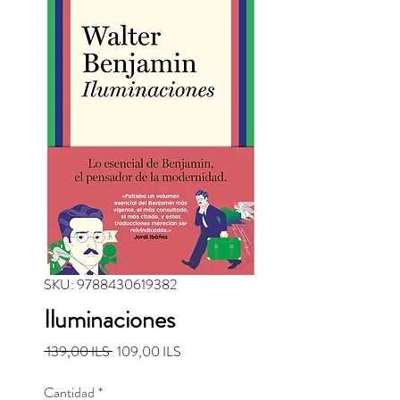
SKU: 9788430619382
Iluminaciones
Precio
Precio de oferta
 139,00 ILS 
109,00 ILS
Cantidad
*