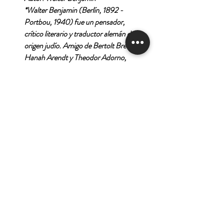
*Walter Benjamin (Berlín, 1892 -
Portbou, 1940) fue un pensador,
crítico literario y traductor alemán de
origen judío. Amigo de Bertolt Brecht,
Hanah Arendt y Theodor Adorno,
colaboró estrechamente con la Escuela
de Frankfurt. Abandonó Alemania tras
la llegada de Hitler al poder, pero en
1939 fue arrestado en Francia,
internado en un campo de
concentración y más tarde liberado.
Murió al año siguiente, a su paso por
España, tratando de embarcar hacia
Estados Unidos con un grupo de
antifascistas. Pese a ser uno de los
grandes teóricos de la modernidad, su
figura permaneció casi oculta durante
más de cincuenta años.