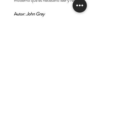
moderno que es necesario leer y releer.
Autor:
John Gray
Tienda
Nuestra Historia
Contacto
Deseo suscribirme para
recibir las ofertas y
novedades