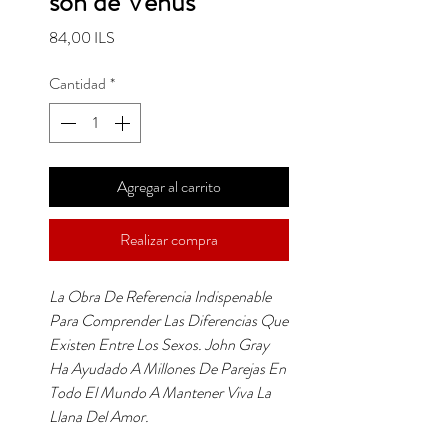
son de Venus
Precio
84,00 ILS
Cantidad
*
Agregar al carrito
Realizar compra
La Obra De Referencia Indispenable
Para Comprender Las Diferencias Que
Existen Entre Los Sexos. John Gray
Ha Ayudado A Millones De Parejas En
Todo El Mundo A Mantener Viva La
Llana Del Amor.