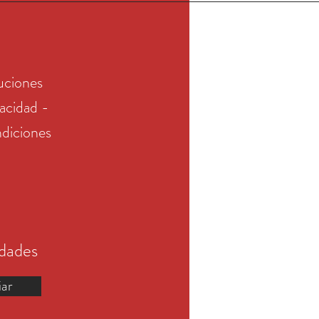
uciones
vacidad -
diciones
edades
iar