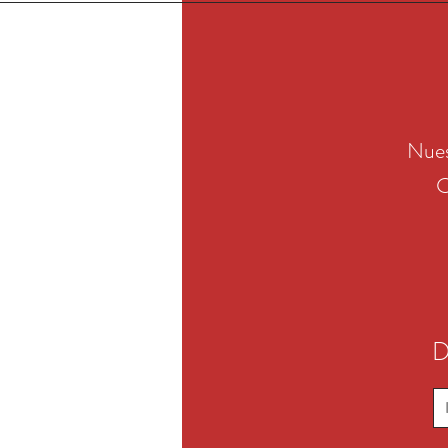
Nues
C
D