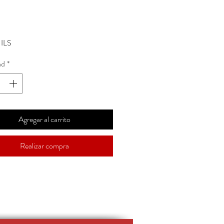
Precio
 ILS
ad
*
Agregar al carrito
Realizar compra