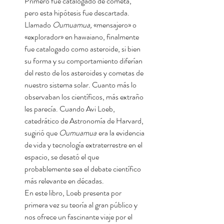
Primero fue catalogado de cometa,
pero esta hipótesis fue descartada.
Llamado
Oumuamua,
«mensajero» o
«explorador» en hawaiano, finalmente
fue catalogado como asteroide, si bien
su forma y su comportamiento diferían
del resto de los asteroides y cometas de
nuestro sistema solar. Cuanto más lo
observaban los científicos, más extraño
les parecía. Cuando Avi Loeb,
catedrático de Astronomía de Harvard,
sugirió que
Oumuamua
era la evidencia
de vida y tecnología extraterrestre en el
espacio, se desató el que
probablemente sea el debate científico
más relevante en décadas.
En este libro, Loeb presenta por
primera vez su teoría al gran público y
nos ofrece un fascinante viaje por el