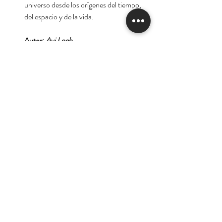
universo desde los orígenes del tiempo,
del espacio y de la vida.
Autor:
Avi Loeb
Tienda
Nuestra Historia
Contacto
Deseo suscribirme para
recibir las ofertas y
novedades