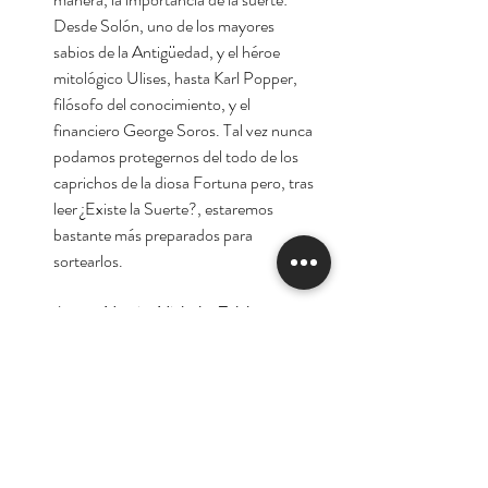
Desde Solón, uno de los mayores
sabios de la Antigüedad, y el héroe
mitológico Ulises, hasta Karl Popper,
filósofo del conocimiento, y el
financiero George Soros. Tal vez nunca
podamos protegernos del todo de los
caprichos de la diosa Fortuna pero, tras
leer ¿Existe la Suerte?, estaremos
bastante más preparados para
sortearlos.
Autor:
Nassim Nicholas Taleb
*matemático empírico y analista del
comportamiento económico de los
seres humanos.