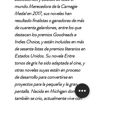
mundo.Merecedora de la Carnegie
Medal en 2017, sus novelas han
resultado finalistas o ganadoras de más
de cuarenta galardones, entre los que
destacan los premios Goodreads e
Indies Choice, y están incluidas en más
de sesenta listas de premios literarios en
Estados Unidos. Su novela Entre
tonos de gris ha sido adaptada al cine, y
otras novelas suyas están en proceso
de desarrollo para convertirse en
proyectos para la pequeña y la gran
pantalla. Nacida en Michigan donde
también se crio, actualmente vive con
su familia en Nashville, Tennessee. La
autora es una firme y apasionada
defensora del poder de la Historia para
fomentar el diálogo global y la conexión