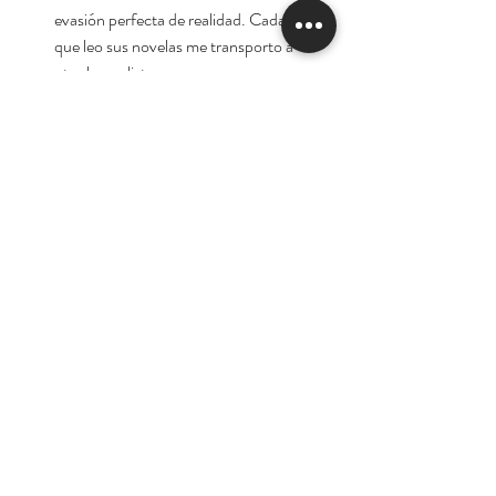
evasión perfecta de realidad. Cada vez
que leo sus novelas me transporto a
otro lugar, lista para una nueva
aventura».
«Sus historias son hermosas,
desgarradoras y totalmente
inolvidables. Es una de las mejores del
mundo».
Autora:
Danielle Steel
Tienda
Nuestra Historia
Contacto