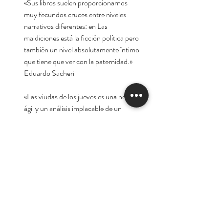
«Sus libros suelen proporcionarnos
muy fecundos cruces entre niveles
narrativos diferentes: en Las
maldiciones está la ficción política pero
también un nivel absolutamente íntimo
que tiene que ver con la paternidad.»
Eduardo Sacheri
«Las viudas de los jueves es una novela
ágil y un análisis implacable de un
microcosmos social en acelerado
proceso de decadencia.»
José Saramago
«Claudia Piñeiro arrancó con una perla
rara, Tuya, un policial negro duro, pero
de mujer, que usa con acelerador los
elementos del género: la violencia, el
engaño, los cruces complicados.»