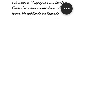
culturales en Vozpopuli.com, Zenda y
Onda Cero, aunque escribe a todas
horas. Ha publicado los libros de
periodismo Caracas hip-hop (Caracas,
2007) y Tráfico y Guaire. El país y sus
intelectuales (Caracas, 2007), así
como los textos recogidos en Crónicas
barbitúricas (2019). Su relato "Tijeras"
fue publicado por la prestigiosa revista
Granta. Su primera novela, La hija de la
española (Lumen, 2019) fue aclamada
por la crítica y los lectores, obtuvo el
Grand Prix de l'Héroïne Madame
Figaro y el International Literary Prize,
quedó finalista del Kulturhuset
Stadsteatern Stockholm y fue
nominada al LiBeraturpreis.
Considerado uno de los mejores libros
del año por NPR y por Time, está