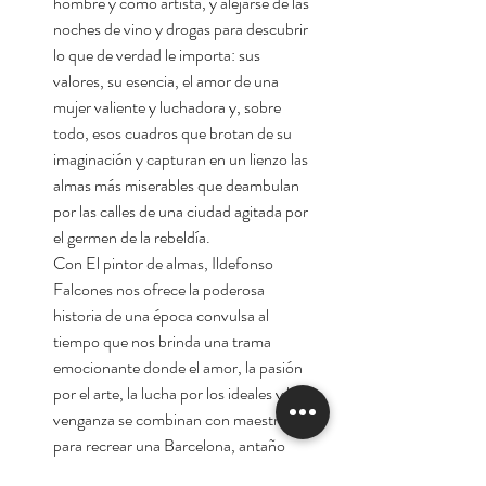
hombre y como artista, y alejarse de las
noches de vino y drogas para descubrir
lo que de verdad le importa: sus
valores, su esencia, el amor de una
mujer valiente y luchadora y, sobre
todo, esos cuadros que brotan de su
imaginación y capturan en un lienzo las
almas más miserables que deambulan
por las calles de una ciudad agitada por
el germen de la rebeldía.
Con El pintor de almas, Ildefonso
Falcones nos ofrece la poderosa
historia de una época convulsa al
tiempo que nos brinda una trama
emocionante donde el amor, la pasión
por el arte, la lucha por los ideales y la
venganza se combinan con maestría
para recrear una Barcelona, antaño
sobria y gris, que ahora se encamina