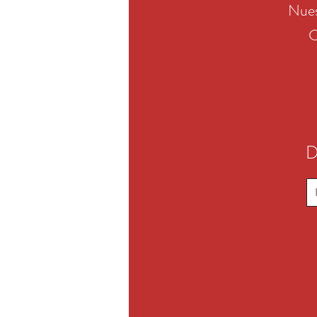
Nues
C
D