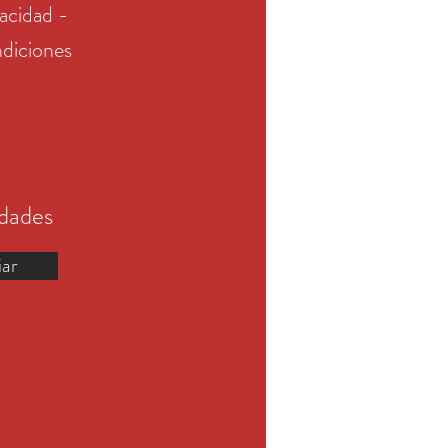
vacidad -
diciones
edades
iar