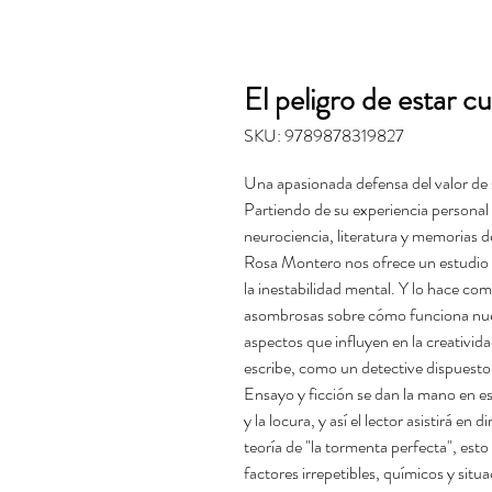
El peligro de estar c
SKU: 9789878319827
Una apasionada defensa del valor de s
Partiendo de su experiencia personal 
neurociencia, literatura y memorias de
Rosa Montero nos ofrece un estudio a
la inestabilidad mental. Y lo hace co
asombrosas sobre cómo funciona nues
aspectos que influyen en la creativid
escribe, como un detective dispuesto a
Ensayo y ficción se dan la mano en est
y la locura, y así el lector asistirá en
teoría de "la tormenta perfecta", esto 
factores irrepetibles, químicos y situ