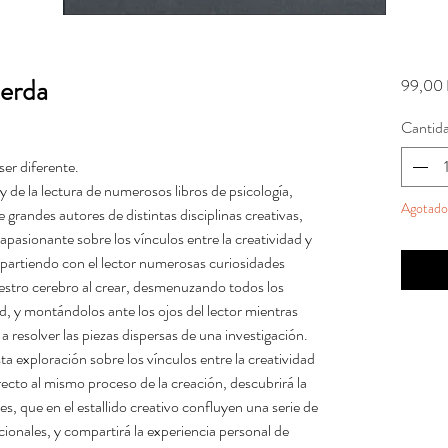
uerda
99,00 
Cantid
er diferente.
y de la lectura de numerosos libros de psicología,
Agotado
 grandes autores de distintas disciplinas creativas,
pasionante sobre los vínculos entre la creatividad y
mpartiendo con el lector numerosas curiosidades
tro cerebro al crear, desmenuzando todos los
ad, y montándolos ante los ojos del lector mientras
 resolver las piezas dispersas de una investigación.
a exploración sobre los vínculos entre la creatividad
 directo al mismo proceso de la creación, descubrirá la
es, que en el estallido creativo confluyen una serie de
acionales, y compartirá la experiencia personal de