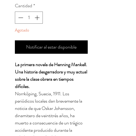
Cantidad
*
Agotado
Notificar al estar disponible
La primera novela de Henning Mankell.
Una historia desgarradora y muy actual
sobre la clase obrera en tiempos
difíciles.
Norrköping, Suecia, 1911. Los
periódicos locales dan brevemente la
noticia de que Oskar Johansson,
dinamitero de veintitrés años, ha
muerto a consecuencia de un trágico
accidente producido durante la