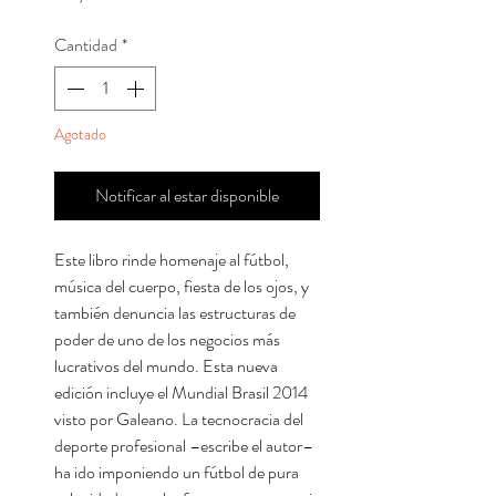
Cantidad
*
Agotado
Notificar al estar disponible
Este libro rinde homenaje al fútbol,
música del cuerpo, fiesta de los ojos, y
también denuncia las estructuras de
poder de uno de los negocios más
lucrativos del mundo. Esta nueva
edición incluye el Mundial Brasil 2014
visto por Galeano. La tecnocracia del
deporte profesional –escribe el autor–
ha ido imponiendo un fútbol de pura