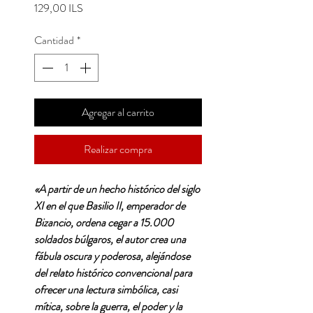
Precio
129,00 ILS
Cantidad
*
Agregar al carrito
Realizar compra
«A partir de un hecho histórico del siglo
XI en el que Basilio II, emperador de
Bizancio, ordena cegar a 15.000
soldados búlgaros, el autor crea una
fábula oscura y poderosa, alejándose
del relato histórico convencional para
ofrecer una lectura simbólica, casi
mítica, sobre la guerra, el poder y la