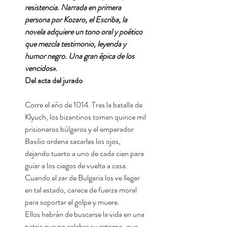
resistencia. Narrada en primera
persona por Kozaro, el Escriba, la
novela adquiere un tono oral y poético
que mezcla testimonio, leyenda y
humor negro. Una gran épica de los
vencidos».
Del acta del jurado
Corre el año de 1014. Tras la batalla de
Klyuch, los bizantinos toman quince mil
prisioneros búlgaros y el emperador
Basilio ordena sacarles los ojos,
dejando tuerto a uno de cada cien para
guiar a los ciegos de vuelta a casa.
Cuando el zar de Bulgaria los ve llegar
en tal estado, carece de fuerza moral
para soportar el golpe y muere.
Ellos habrán de buscarse la vida en una
patria que no celebra su retorno, que