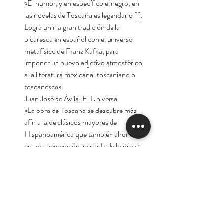
«El humor, y en específico el negro, en
las novelas de Toscana es legendario [ ].
Logra unir la gran tradición de la
picaresca en español con el universo
metafísico de Franz Kafka, para
imponer un nuevo adjetivo atmosférico
a la literatura mexicana: toscaniano o
toscanesco».
Juan José de Ávila, El Universal
«La obra de Toscana se descubre más
afín a la de clásicos mayores de
Hispanoamérica que también ahondan
en una percepción insistida de lo irreal:
Onetti, Bioy, Piñera, Efrén y Felisberto
Hernández. Quiero decir: el mundo de
Toscana, como el de Daniel Sada, es La
Irrealidad hispanoamericana de altos
vuelos».
Geney Beltrán Félix, Letras Libres