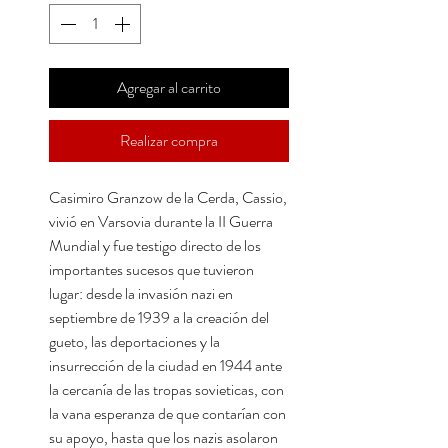
Agregar al carrito
Realizar compra
Casimiro Granzow de la Cerda, Cassio,
vivió en Varsovia durante la II Guerra
Mundial y fue testigo directo de los
importantes sucesos que tuvieron
lugar: desde la invasión nazi en
septiembre de 1939 a la creación del
gueto, las deportaciones y la
insurrección de la ciudad en 1944 ante
la cercanía de las tropas sovieticas, con
la vana esperanza de que contarían con
su apoyo, hasta que los nazis asolaron