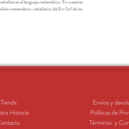
 cabalísticas al lenguaje matemático. En vuestras
álisis matemático-cabalístico del Ein Sof de los
Tienda
Envíos y devol
tra Historia
Políticas de Pri
ontacto
Términos y Con